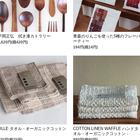
平岡正弘 拭き漆カトラリー
青森のりんごを使った5種のフレー
ーティー
4,620円(税420円)
194円(税14円)
LILLE タオル - オーガニックコットン
COTTON LINEN WAFFLE ハンドタ
オル - オーガニックコットン -
825円(税75円)
880円(税80円)