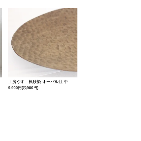
工房やす 楓鉄染 オーバル皿 中
9,900円(税900円)