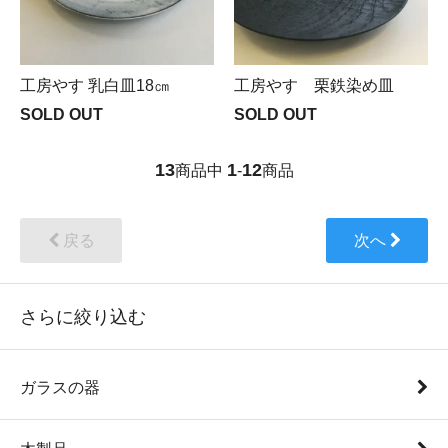
工房やす 乳白皿18㎝
工房やす 栗鉄染め皿
SOLD OUT
SOLD OUT
13
1
12
商品中
-
商品
戻る
次へ
さらに絞り込む
ガラスの器