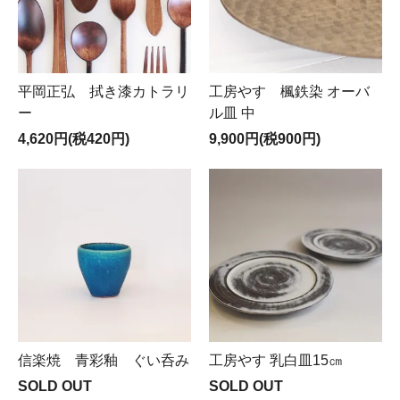
平岡正弘 拭き漆カトラリ
工房やす 楓鉄染 オーバ
ー
ル皿 中
4,620円(税420円)
9,900円(税900円)
信楽焼 青彩釉 ぐい呑み
工房やす 乳白皿15㎝
SOLD OUT
SOLD OUT