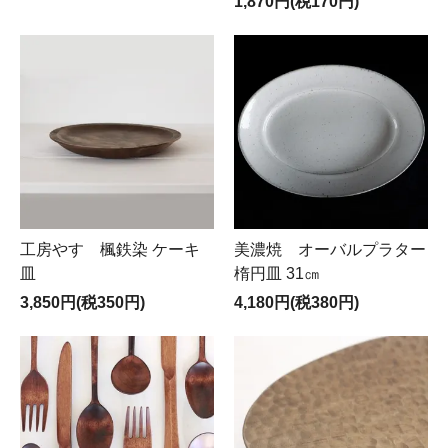
1,870円(税170円)
工房やす 楓鉄染 ケーキ
美濃焼 オーバルプラター
皿
楕円皿 31㎝
3,850円(税350円)
4,180円(税380円)