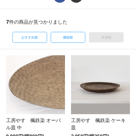
7
件の商品が見つかりました
おすすめ順
価格順
新着順
工房やす 楓鉄染 オーバ
工房やす 楓鉄染 ケーキ
ル皿 中
皿